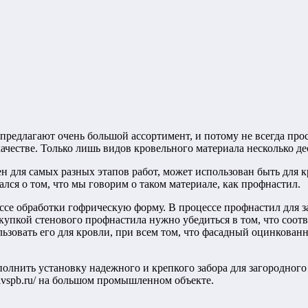
редлагают очень большой ассортимент, и потому не всегда прос
ачестве. Только лишь видов кровельного материала несколько де
н для самых разных этапов работ, может использован быть для к
лся о том, что мы говорим о таком материале, как профнастил.
ссе обработки гофрическую форму. В процессе профнастил для з
купкой стенового профнастила нужно убедиться в том, что соот
льзовать его для кровли, при всем том, что фасадный оцинкова
лнить установку надежного и крепкого забора для загородного
tilvspb.ru/ на большом промышленном объекте.