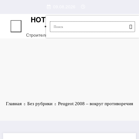
Перейти
09.08.2026
к
содержимому
HOTELTROPIC
Строительство, ремонт, интерьер!
Главная
Без рубрики
Peugeot 2008 – вокруг противоречия