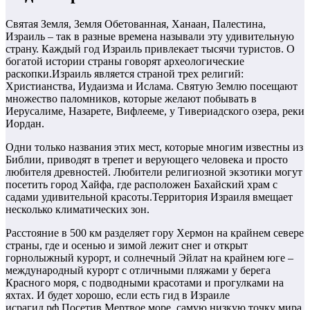
Святая Земля, Земля Обетованная, Ханаан, Палестина,
Израиль – так в разные времена называли эту удивительную
страну. Каждый год Израиль привлекает тысячи туристов. О
богатой истории страны говорят археологические
раскопки.Израиль является страной трех религий:
Христианства, Иудаизма и Ислама. Святую Землю посещают
множество паломников, которые желают побывать в
Иерусалиме, Назарете, Вифлееме, у Тивериадского озера, реки
Иордан.
Одни только названия этих мест, которые многим известны из
Библии, приводят в трепет и верующего человека и просто
любителя древностей. Любители религиозной экзотики могут
посетить город Хайфа, где расположен Бахайский храм с
садами удивительной красоты.Территория Израиля вмещает
несколько климатических зон.
Расстояние в 500 км разделяет гору Хермон на крайнем севере
страны, где и осенью и зимой лежит снег и открыт
горнолыжный курорт, и солнечный Эйлат на крайнем юге –
международный курорт с отличными пляжами у берега
Красного моря, с подводными красотами и прогулками на
яхтах. И будет хорошо, если есть гид в Израиле
исрагид.рф.Посетив Мертвое море, самую низкую точку мира,