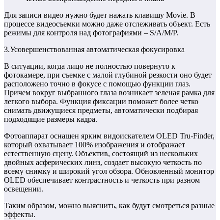
Для записи видео нужно будет нажать клавишу Movie. В
процессе видеосъемки можно даже отслеживать объект. Есть
режимы для контроля над фотографиями – S/A/M/P.
3.Усовершенствованная автоматическая фокусировка
В ситуации, когда лицо не полностью повернуто к
фотокамере, при съемке с малой глубиной резкости оно будет
расположено точно в фокусе с помощью функции глаз.
Причем вокруг выбранного глаза возникает зеленая рамка для
легкого выбора. Функция фиксации поможет более четко
снимать движущиеся предметы, автоматически подбирая
подходящие размеры кадра.
Фотоаппарат оснащен ярким видоискателем OLED Tru-Finder,
который охватывает 100% изображения и отображает
естественную сцену. Объектив, состоящий из нескольких
двойных асферических линз, создает высокую четкость по
всему снимку и широкий угол обзора. Обновленный монитор
OLED обеспечивает контрастность и четкость при разном
освещении.
Таким образом, можно выяснить, как будут смотреться разные
эффекты.